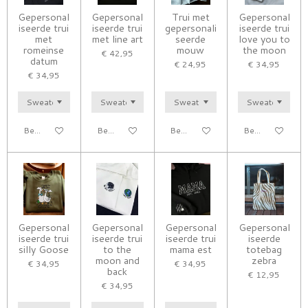
Gepersonal
Gepersonal
Trui met
Gepersonal
iseerde trui
iseerde trui
gepersonali
iseerde trui
met
met line art
seerde
love you to
romeinse
mouw
the moon
€ 42,95
datum
€ 24,95
€ 34,95
€ 34,95
Bekijk details
Bekijk details
Bekijk details
Bekijk details
Gepersonal
Gepersonal
Gepersonal
Gepersonal
iseerde trui
iseerde trui
iseerde trui
iseerde
silly Goose
to the
mama est
totebag
moon and
zebra
€ 34,95
€ 34,95
back
€ 12,95
€ 34,95