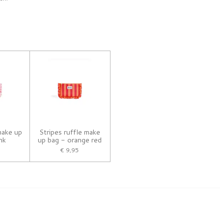
make up
Stripes ruffle make
nk
up bag - orange red
€ 9,95