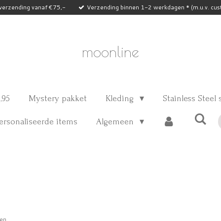
 verzending vanaf €75,-
Verzending binnen 1-2 werkdagen * (m.u.v. cus
moonline
,95
Mystery pakket
Kleding
Stainless Steel
rsonaliseerde items
Algemeen
en.