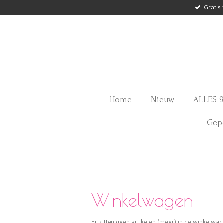
Gratis
Ga
direct
naar
de
hoofdinhoud
Home
Nieuw
ALLES 9
Gepe
Winkelwagen
Er zitten geen artikelen (meer) in de winkelwag