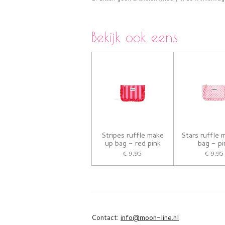
Bekijk ook eens
Stripes ruffle make
Stars ruffle 
up bag - red pink
bag - pi
€ 9,95
€ 9,95
Contact:
info@moon-line.nl