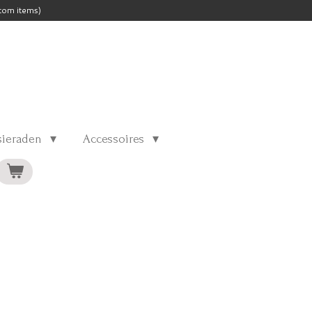
tom items)
 sieraden
Accessoires