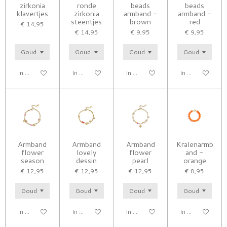
zirkonia
ronde
beads
beads
klavertjes
zirkonia
armband -
armband -
steentjes
brown
red
€ 14,95
€ 14,95
€ 9,95
€ 9,95
In winkelwagen
In winkelwagen
In winkelwagen
In winkelwagen
Armband
Armband
Armband
Kralenarmb
flower
lovely
flower
and -
season
dessin
pearl
orange
€ 12,95
€ 12,95
€ 12,95
€ 8,95
In winkelwagen
In winkelwagen
In winkelwagen
In winkelwagen