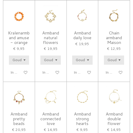
Kralenarmb
Armband
Armband
Chain
and amuse
natural
daily love
armband
- orange
flowers
Maison
€ 19,95
€ 9,95
€ 19,95
€ 12,95
In winkelwagen
In winkelwagen
In winkelwagen
In winkelwagen
Armband
Armband
Armband
Armband
pretty
connected
strong
double
beads
love
hearts
flower
€ 20,95
€ 14,95
€ 9,95
€ 14,95