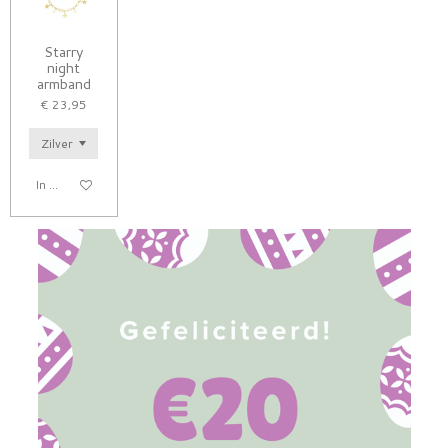
Starry
night
armband
€ 23,95
In winkelwagen