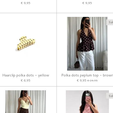
€ 9,95
€ 9,95
Sal
Haarclip polka dots - yellow
Polka dots peplum top - brow
€ 6,95
€ 9,95
€ 24,95
Sal