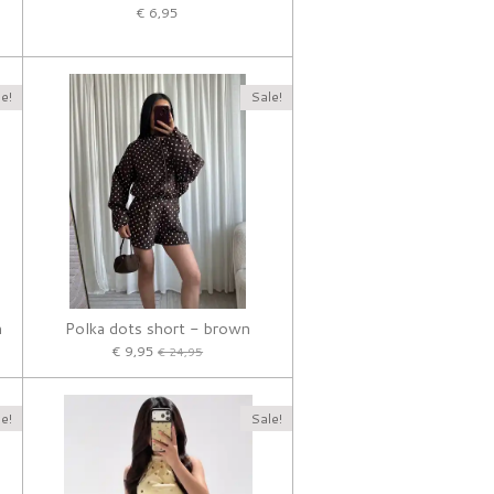
€ 6,95
e!
Sale!
n
Polka dots short - brown
€ 9,95
€ 24,95
e!
Sale!