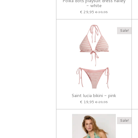
Polka dots playsuit dress hailey
- white
€ 29,95
€ 39,95
Sale!
Saint lucia bikini - pink
€ 19,95
€ 29,95
Sale!