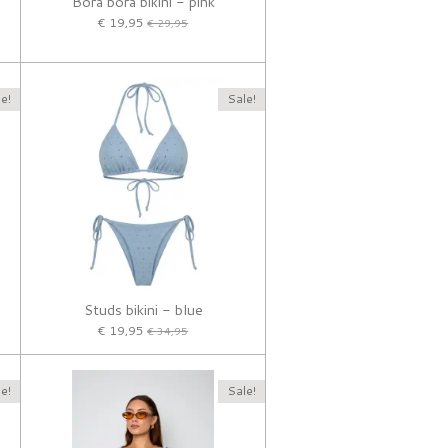
Bora bora bikini - pink
€ 19,95
€ 29,95
e!
Sale!
Studs bikini - blue
€ 19,95
€ 34,95
e!
Sale!