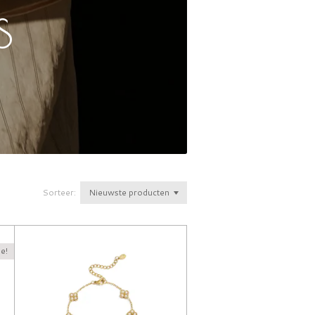
s
Sorteer:
e!