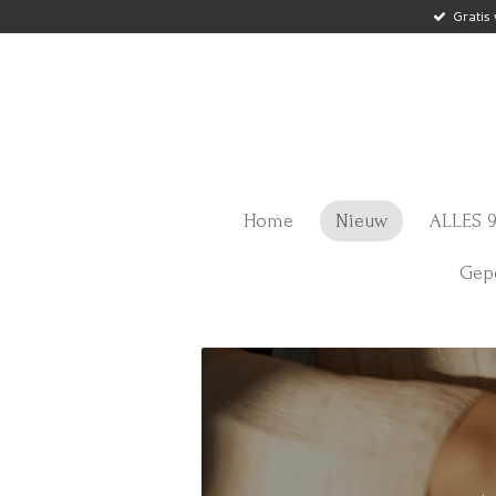
Gratis
Ga
direct
naar
de
hoofdinhoud
Home
Nieuw
ALLES 9
Gepe