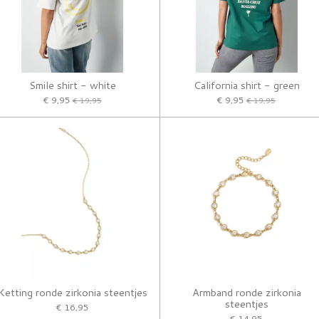
Smile shirt - white
California shirt - green
€ 9,95
€ 9,95
€ 19,95
€ 19,95
Ketting ronde zirkonia steentjes
Armband ronde zirkonia
steentjes
€ 16,95
€ 14,95