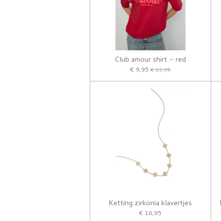
Club amour shirt - red
€ 9,95
€ 19,95
Ketting zirkonia klavertjes
€ 16,95