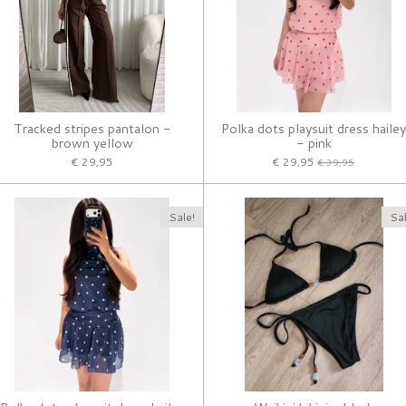
Tracked stripes pantalon -
Polka dots playsuit dress haile
brown yellow
- pink
€ 29,95
€ 29,95
€ 39,95
Sale!
Sal