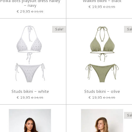
Polka dots playsuit dress hailey
Waikini bikini - black
- navy
€ 19,95
€ 29,95
€ 29,95
€ 39,95
Sale!
Sal
Studs bikini - white
Studs bikini - olive
€ 19,95
€ 19,95
€ 34,95
€ 34,95
Sal