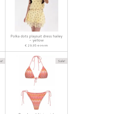
y
Polka dots playsuit dress hailey
- yellow
€ 29,95
€ 39,95
e!
Sale!