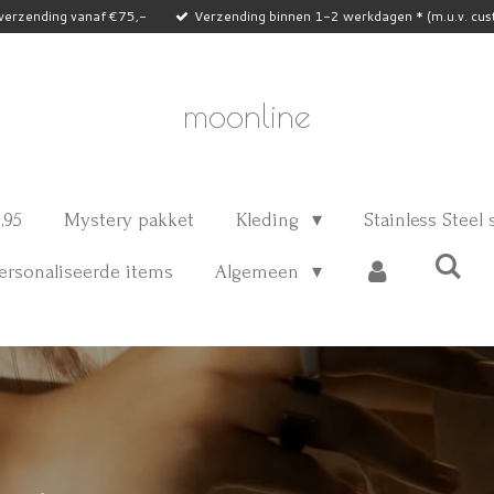
 verzending vanaf €75,-
Verzending binnen 1-2 werkdagen * (m.u.v. cus
moonline
,95
Mystery pakket
Kleding
Stainless Steel
rsonaliseerde items
Algemeen