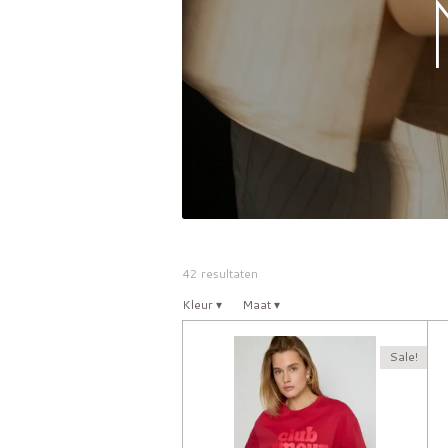
42 resultaten
Kleur
▾
Maat
▾
Sale!