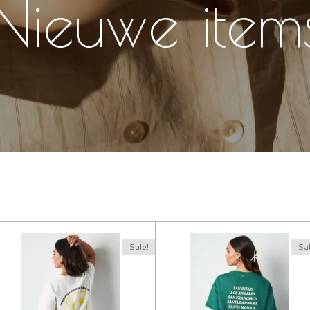
Nieuwe item
Sale!
Sal