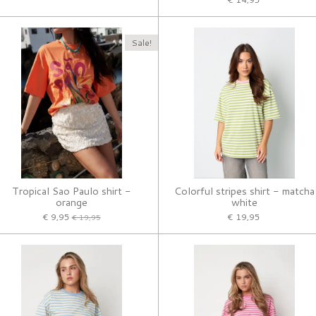
Sale!
Tropical Sao Paulo shirt -
Colorful stripes shirt - matcha
orange
white
€ 9,95
€ 19,95
€ 19,95