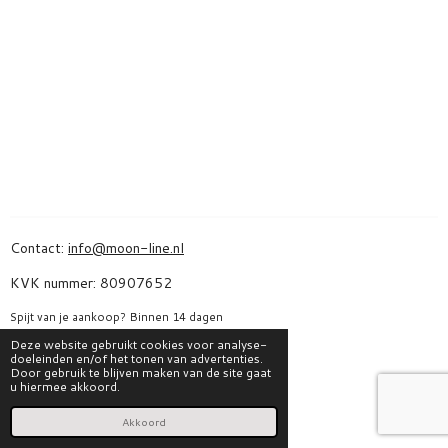
Contact:
info@moon-line.nl
KVK nummer: 80907652
Spijt van je aankoop? Binnen 14 dagen
bedenktijd kan jij je bestelling hier annuleren:
Deze website gebruikt cookies voor analyse-
doeleinden en/of het tonen van advertenties.
Bestelling herroepen
Door gebruik te blijven maken van de site gaat
u hiermee akkoord.
I
F
Akkoord
n
a
s
c