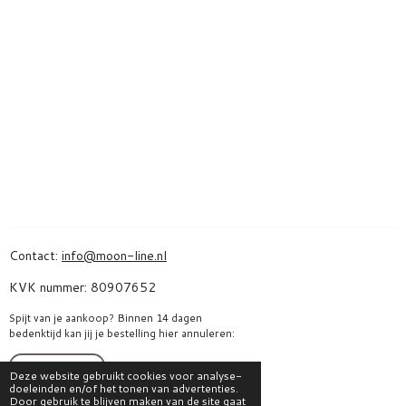
Contact:
info@moon-line.nl
KVK nummer: 80907652
Spijt van je aankoop? Binnen 14 dagen
bedenktijd kan jij je bestelling hier annuleren:
Bestelling herroepen
Deze website gebruikt cookies voor analyse-
doeleinden en/of het tonen van advertenties.
Door gebruik te blijven maken van de site gaat