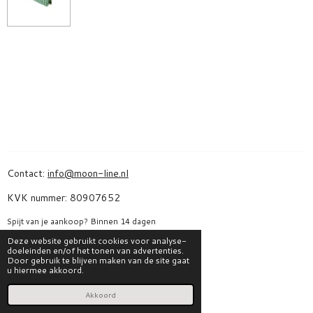
Contact:
info@moon-line.nl
KVK nummer: 80907652
Spijt van je aankoop? Binnen 14 dagen
bedenktijd kan jij je bestelling hier annuleren:
Deze website gebruikt cookies voor analyse-
doeleinden en/of het tonen van advertenties.
Bestelling herroepen
Door gebruik te blijven maken van de site gaat
u hiermee akkoord.
I
F
Akkoord
n
a
s
c