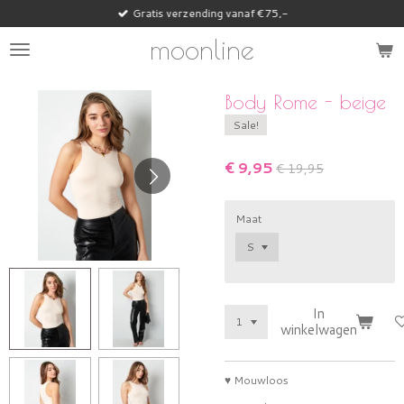
Gratis verzending vanaf €75,-
Ga
direct
moonline
naar
de
hoofdinhoud
Body Rome - beige
Sale!
€ 9,95
€ 19,95
Maat
In
winkelwagen
♥ Mouwloos