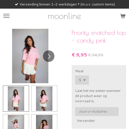
Verzending binnen 1-2 werkdagen * (m.u.v. custom items)
Ga
direct
moonline
naar
de
hoofdinhoud
Priority snatched top
- candy pink
€ 9,95
€ 34,95
Maat
Laat het me weten wanneer
dit product weer op
voorraad is.
Verzenden