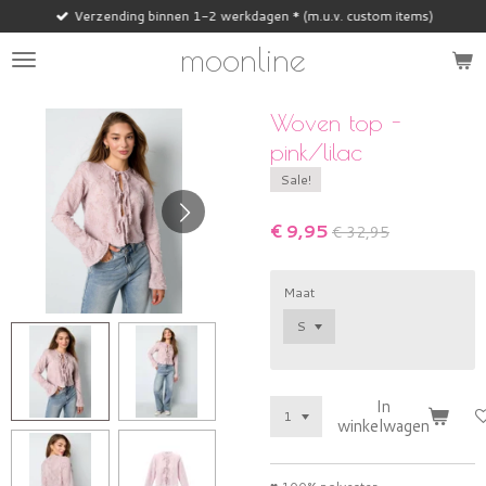
Verzending binnen 1-2 werkdagen * (m.u.v. custom items)
Ga
direct
moonline
naar
de
hoofdinhoud
Woven top -
pink/lilac
Sale!
€ 9,95
€ 32,95
Maat
In
winkelwagen