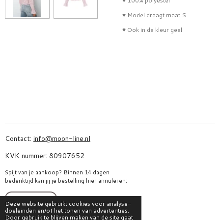
♥ 100% polyester
♥ Model draagt maat S
♥ Ook in de kleur geel
Contact:
info@moon-line.nl
KVK nummer: 80907652
Spijt van je aankoop? Binnen 14 dagen
bedenktijd kan jij je bestelling hier annuleren:
Bestelling herroepen
Deze website gebruikt cookies voor analyse-
doeleinden en/of het tonen van advertenties.
Door gebruik te blijven maken van de site gaat